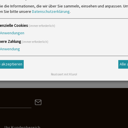
Teilbarer Reißverschluss aus Kunststoff
ie die Informationen, die wir über Sie sammeln, einsehen und anpassen.
Um
en Sie bitte unsere
Datenschutzerklärung
.
enzielle Cookies
(immer erforderlich)
Anwendungen
here Zahlung
(immer erforderlich)
Anwendung
 akzeptieren
Alle
Realisiert mit Klaro!
Ihr Kundenbereich