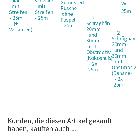
blau
schwarz
Gemusterte
mit
mit
Rüsche
Streifen
Streifen
ohne
2
- 25m
- 25m
Paspel
Schrägbänder
(+
- 25m
20mm
Varianten)
2
und
Schrägbän
30mm
20mm
mit
und
Obstmotiv
30mm
(Kokosnuß)
mit
- 2x
Obstmoti
25m
(Banane)
- 2x
25m
Kunden, die diesen Artikel gekauft
haben, kauften auch ...