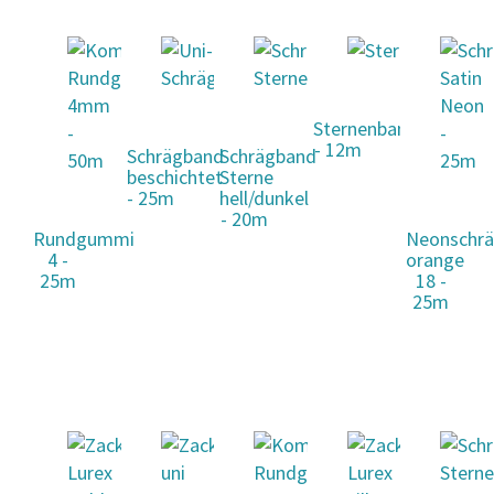
Sternenband
- 12m
Schrägband
Schrägband
beschichtet
Sterne
- 25m
hell/dunkel
- 20m
Rundgummi
Neonschr
4 -
orange
25m
18 -
25m