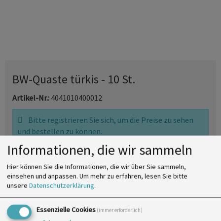
BW-Quaste türkis - 10 St.
Artikel-Nr.:
4041010400012
Bitte registrieren Sie sich, um die Preise zu sehen
und bestellen zu können.
Informationen, die wir sammeln
Baumwollquaste
Hier können Sie die Informationen, die wir über Sie sammeln,
Material
100% Baumwolle
einsehen und anpassen.
Um mehr zu erfahren, lesen Sie bitte
unsere
Datenschutzerklärung
.
Länge
4 cm (ohne Schlaufe)
VE
5 St.
Essenzielle Cookies
(immer erforderlich)