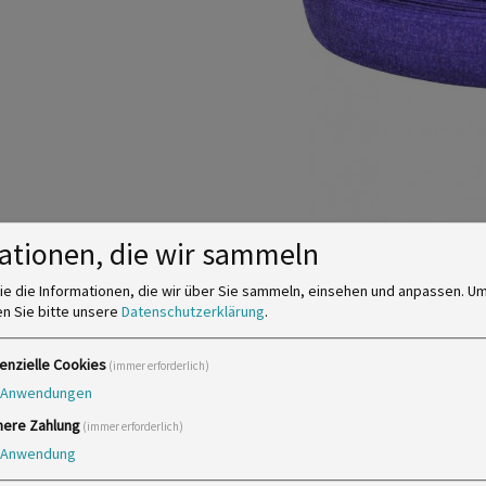
ationen, die wir sammeln
ie die Informationen, die wir über Sie sammeln, einsehen und anpassen.
Um
en Sie bitte unsere
Datenschutzerklärung
.
ssung von dehnbaren Materalien bestens geeignet. Das leich
enzielle Cookies
(immer erforderlich)
Anwendungen
here Zahlung
(immer erforderlich)
Anwendung