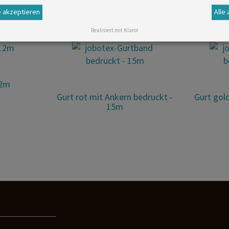
 akzeptieren
Alle
Realisiert mit Klaro!
12m
Gurt rot mit Ankern bedruckt -
Gurt gol
15m