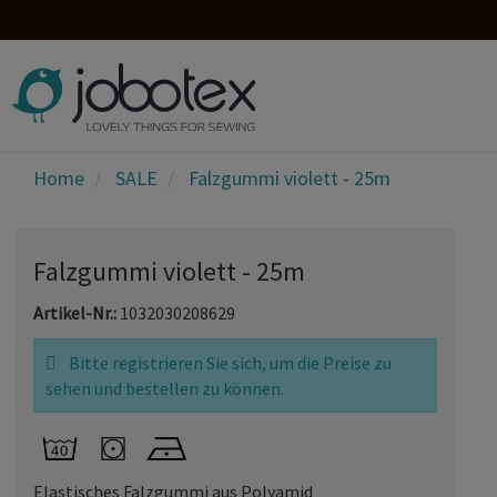
Home
SALE
Falzgummi violett - 25m
Falzgummi violett - 25m
Artikel-Nr.:
1032030208629
Bitte registrieren Sie sich, um die Preise zu
sehen und bestellen zu können.
Elastisches Falzgummi aus Polyamid