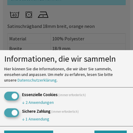
Satinschrägband 18mm breit, orange neon
Material
100% Polyester
Breite
18/9 mm
Informationen, die wir sammeln
VE
25 m je
Hier können Sie die Informationen, die wir über Sie sammeln,
Ausdrucken
einsehen und anpassen.
Um mehr zu erfahren, lesen Sie bitte
unsere
Datenschutzerklärung
.
Andere Produkte in der gleichen
Kategorie:
Essenzielle Cookies
(immer erforderlich)
↓
2
Anwendungen
Sichere Zahlung
(immer erforderlich)
↓
1
Anwendung