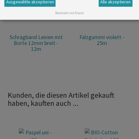
Ausgewählte akzeptieren
Alle akzeptieren
Realisiert mit Klaro!
Schrägband Leinen mit
Falzgummi violett -
Borte 12mm breit -
25m
12m
Kunden, die diesen Artikel gekauft
haben, kauften auch ...